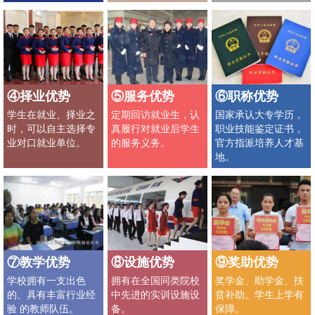
④择业优势
⑤服务优势
⑥职称优势
学生在就业、择业之
定期回访就业生，认
国家承认大专学历，
时，可以自主选择专
真履行对就业后学生
职业技能鉴定证书，
业对口就业单位。
的服务义务。
官方指派培养人才基
地。
⑦教学优势
⑧设施优势
⑨奖助优势
学校拥有一支出色
拥有在全国同类院校
奖学金、助学金、扶
的、具有丰富行业经
中先进的实训设施设
贫补助。学生上学有
验 的教师队伍。
备。
保障。