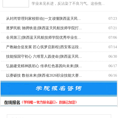
学业未见长进，反沾染了不良习气。这份焦...
从封闭管理到家校联动||一文读懂陕西蓝天民...
07/23
逐梦民航 驰骋铁道||陕西蓝天民航技师学院打...
07/21
全局第三||陕西蓝天民航技师学院优秀毕业生...
07/06
产教融合促发展 匠心筑梦启新程||西安客运段...
07/14
技能报国守初心 六维育人践使命||陕西蓝天民...
06/30
弘扬建党精神践初心 传承红色基因向未来||陕...
06/17
以赛砺技 数创未来||陕西省2026职业技能大赛...
06/16