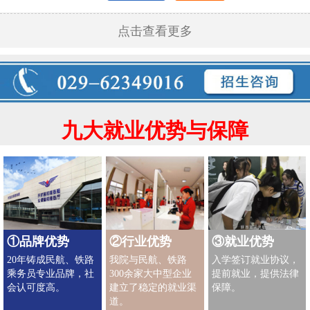
点击查看更多
九大就业优势与保障
①品牌优势
②行业优势
③就业优势
20年铸成民航、铁路
我院与民航、铁路
入学签订就业协议，
乘务员专业品牌，社
300余家大中型企业
提前就业，提供法律
会认可度高。
建立了稳定的就业渠
保障。
道。